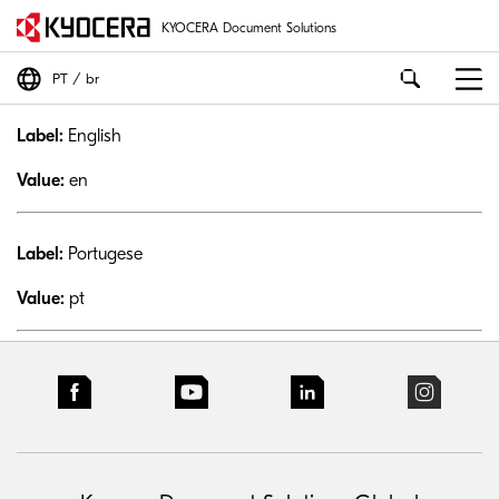
KYOCERA Document Solutions
PT
br
Label:
English
Value:
en
Label:
Portugese
Value:
pt