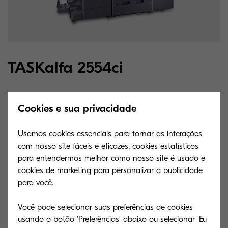
TASKalfa 2554ci
Transforme seu negócio com o multifuncional.
Cookies e sua privacidade
Impressão segura melhorada num espaço de trabalho
partilhado.
Usamos cookies essenciais para tornar as interações
com nosso site fáceis e eficazes, cookies estatísticos
para entendermos melhor como nosso site é usado e
cookies de marketing para personalizar a publicidade
Descubra mais
para você.
Você pode selecionar suas preferências de cookies
Soluções e serviços que
usando o botão 'Preferências' abaixo ou selecionar 'Eu