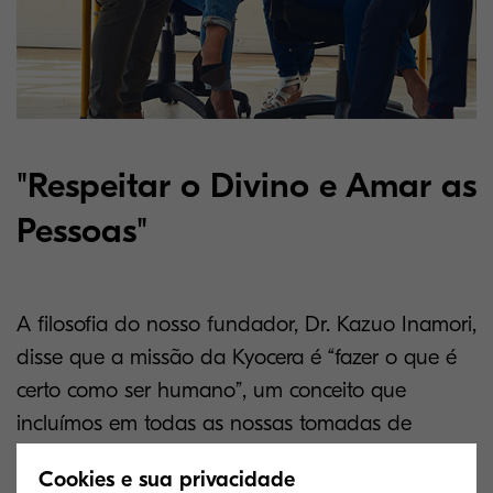
"Respeitar o Divino e Amar as
Pessoas"
A filosofia do nosso fundador, Dr. Kazuo Inamori,
disse que a missão da Kyocera é “fazer o que é
certo como ser humano”, um conceito que
incluímos em todas as nossas tomadas de
decisões. Ao mostrar a importância da justiça e
Cookies e sua privacidade
do esforço diligente, serve de paradigma para