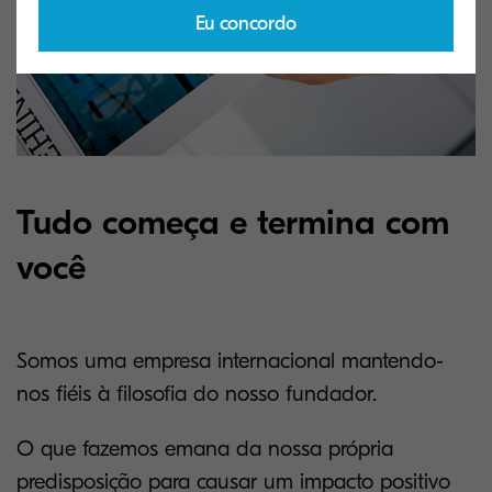
Eu concordo
Tudo começa e termina com
você
Somos uma empresa internacional mantendo-
nos fiéis à filosofia do nosso fundador.
O que fazemos emana da nossa própria
predisposição para causar um impacto positivo