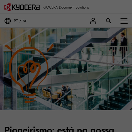
KYOCERA Document Solutions
PT
br
Pioneirismo: está na nossa