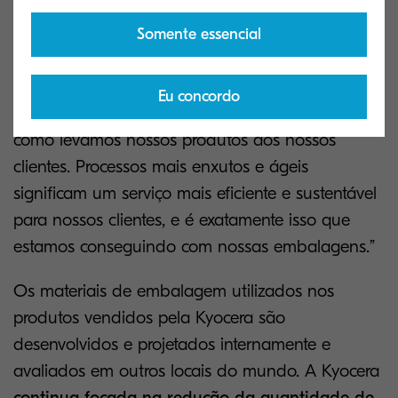
aspectos dos negócios da Kyocera aqui nos
Estados Unidos desde que chegamos em 1973”,
Somente essencial
disse José María Estébanez, vice-presidente de
marketing corporativo da Kyocera Document
Eu concordo
Solutions America, Inc. este
prestigioso prêmio
,
como levamos nossos produtos aos nossos
clientes. Processos mais enxutos e ágeis
significam um serviço mais eficiente e sustentável
para nossos clientes, e é exatamente isso que
estamos conseguindo com nossas embalagens.”
Os materiais de embalagem utilizados nos
produtos vendidos pela Kyocera são
desenvolvidos e projetados internamente e
avaliados em outros locais do mundo. A Kyocera
continua focada na redução da quantidade de