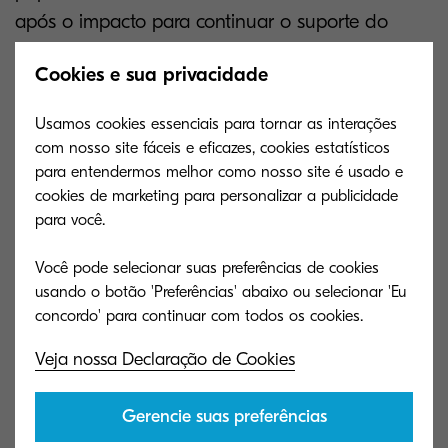
após o impacto para continuar o suporte do
amortecimento; e seu molde de polpa adota um
Cookies e sua privacidade
formato cilíndrico para evitar o colapso após o
impacto.
Usamos cookies essenciais para tornar as interações
com nosso site fáceis e eficazes, cookies estatísticos
para entendermos melhor como nosso site é usado e
cookies de marketing para personalizar a publicidade
para você.
Você pode selecionar suas preferências de cookies
A Kyocera permanece na vanguarda da
usando o botão 'Preferências' abaixo ou selecionar 'Eu
inovação focada na sustentabilidade com a
vitória no Concurso de Embalagem do
Japão de 2023
Veja nossa Declaração de Cookies
Gerencie suas preferências
“A sustentabilidade tem sustentado todos os