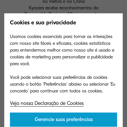
Kyocera recebe reconhecimentos da
Responsible Business Alliance para duas
fábricas no Vietnã e na China
Cookies e sua privacidade
Usamos cookies essenciais para tornar as interações
Desde a sua fundação, a Kyocera priorizou o
com nosso site fáceis e eficazes, cookies estatísticos
bem-estar físico e emocional de todos os seus
para entendermos melhor como nosso site é usado e
cookies de marketing para personalizar a publicidade
colaboradores, o que é expresso no seu lema
para você.
corporativo de
“fazer a coisa certa como ser
humano”
.
Você pode selecionar suas preferências de cookies
usando o botão 'Preferências' abaixo ou selecionar 'Eu
Ao implementar a sua filosofia de gestão para
contribuir para o avanço e desenvolvimento da
Veja nossa Declaração de Cookies
sociedade humana, a Kyocera cumpriu as leis e
regulamentos relativos à segurança ambiental, as
Gerencie suas preferências
questões acordadas pela nossa empresa e as