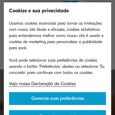
Cookies e sua privacidade
Artigos
Infográficos
Usamos cookies essenciais para tornar as interações
Obtenha ideias novas e adequadas sobre
Informações vis
com nosso site fáceis e eficazes, cookies estatísticos
como ajudar sua empresa a alcançar o
perto lembretes
para entendermos melhor como nosso site é usado e
sucesso empregando a experiência da
práticas de tra
cookies de marketing para personalizar a publicidade
Kyocera.
de documentos.
para você.
Você pode selecionar suas preferências de cookies
usando o botão 'Preferências' abaixo ou selecionar 'Eu
Veja nossa Declaração de Cookies
Fale conosco!
Gerencie suas preferências
Nossos especialistas da Kyocera estão prontos