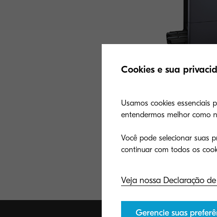
Cookies e sua privaci
Usamos cookies essenciais par
entendermos melhor como nos
TASKalfa 7353ci
Você pode selecionar suas pr
Achieve high-speed
this productive col
with vivid color an
Veja nossa Declaração de
Gerencie suas preferê