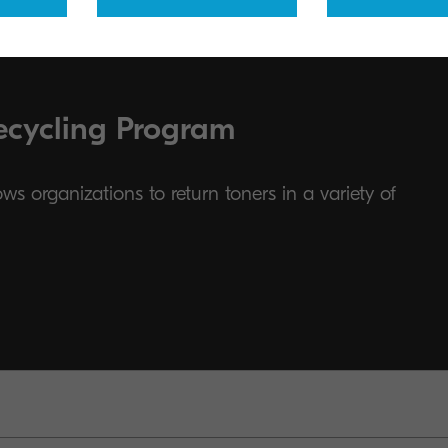
ecycling Program
s organizations to return toners in a variety of