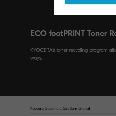
ECO footPRINT Toner R
KYOCERA's toner recycling program allow
ways.
Kyocera Document Solutions Global