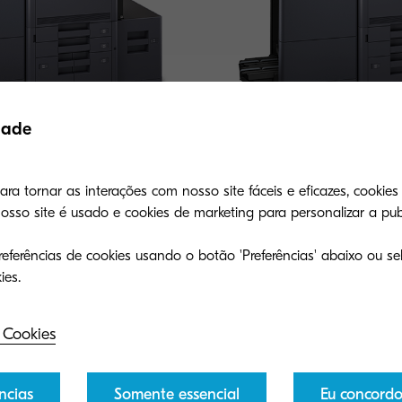
dade
a tornar as interações com nosso site fáceis e eficazes, cookies 
so site é usado e cookies de marketing para personalizar a publ
TASKalfa 8353ci
eferências de cookies usando o botão 'Preferências' abaixo ou sel
 reliable performance with
Achieve high-speed reliable p
or MFP. Deliver your message
this productive color MFP. Del
d sharp graphics.
with vivid color and sharp grap
 Cookies
ncias
Somente essencial
Eu concord