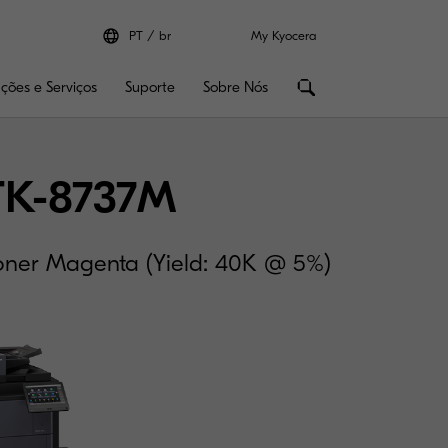
PT
br
My Kyocera
uções e Serviços
Suporte
Sobre Nós
TK-8737M
oner Magenta (Yield: 40K @ 5%)