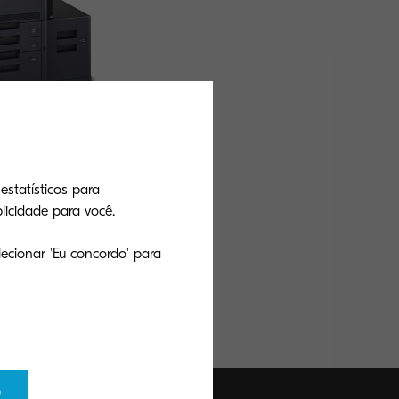
estatísticos para
icidade para você.
ecionar 'Eu concordo' para
erformance with
iver your message
hics.
o