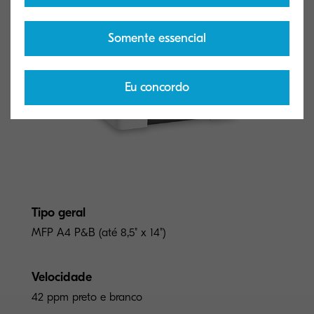
Somente essencial
Eu concordo
Tipo geral
MFP A4 P&B (até 8,5" x 14")
Velocidade
42 ppm preto e branco