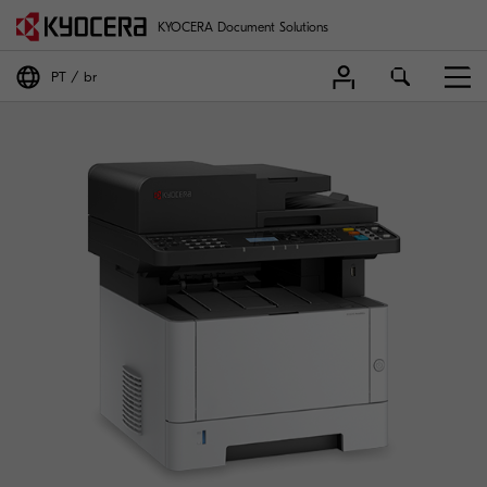
KYOCERA Document Solutions
PT
br