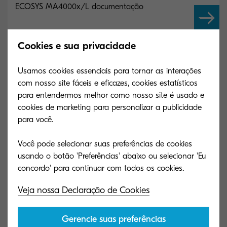
ECOSYS MA4000x/L documentação
Cookies e sua privacidade
ECOSYS MA4000x/L software
Usamos cookies essenciais para tornar as interações
com nosso site fáceis e eficazes, cookies estatísticos
para entendermos melhor como nosso site é usado e
cookies de marketing para personalizar a publicidade
Especificações principais
para você.
Você pode selecionar suas preferências de cookies
usando o botão 'Preferências' abaixo ou selecionar 'Eu
Geral
Veja nossa Declaração de Cookies
Gerencie suas preferências