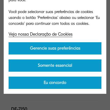
para você.
Bond - 166 lb Index (52 -
300 gsm)
Você pode selecionar suas preferências de cookies
usando o botão 'Preferências' abaixo ou selecionar 'Eu
DF-7140
Veja nossa Declaração de Cookies
Tipo geral
4,000 Sheet Finisher (65-
Sheet Staple)
Gerencie suas preferências
Capacidade
4,000 sheets
(folhas)
Somente essencial
Dimensões (L x P x
29" x 26" x 42"
A)
Tamanho do papel
5.5" x 8.5" - 12" x 18"; 14 lb
Eu concordo
Bond - 166 lb Index (52 -
300 gsm)
DF-7150