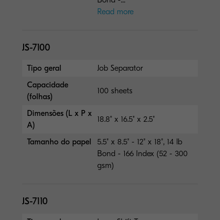
Read more
JS-7100
Tipo geral
Job Separator
Capacidade
100 sheets
(folhas)
Dimensões (L x P x
18.8" x 16.5" x 2.5"
A)
Tamanho do papel
5.5" x 8.5" - 12" x 18", 14 lb
Bond - 166 Index (52 - 300
gsm)
JS-7110