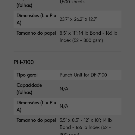
1,500 sheets
(folhas)
Dimensões (L x P x
23.7" x 26.2" x 12.7"
A)
Tamanho do papel
8.5" x 11"; 14 lb Bond - 166 lb
Index (52 - 300 gsm)
PH-7100
Tipo geral
Punch Unit for DF-7100
Capacidade
N/A
(folhas)
Dimensões (L x P x
N/A
A)
Tamanho do papel
5.5" x 8.5" - 12" x 18"; 14 lb
Bond - 166 lb Index (52 -
300 gsm)