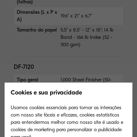
(folhas)
Dimensões (L x P x
19.6" x 21" x 6.7"
A)
Tamanho do papel
5.5" x 8.5" - 12" x 18"; 14 lb
Bond - 166 lb Index (52 -
300 gsm)
DF-7120
Tipo geral
1,000 Sheet Finisher (50-
Sheet Staple)
Cookies e sua privacidade
Capacidade
1,000 sheets
(folhas)
Usamos cookies essenciais para tornar as interações
com nosso site fáceis e eficazes, cookies estatísticos
Dimensões (L x P x
21.6" x 24.4" x 41.3"
para entendermos melhor como nosso site é usado e
A)
cookies de marketing para personalizar a publicidade
Tamanho do papel
5.5" x 8.5" - 12" x 18"; 14 lb