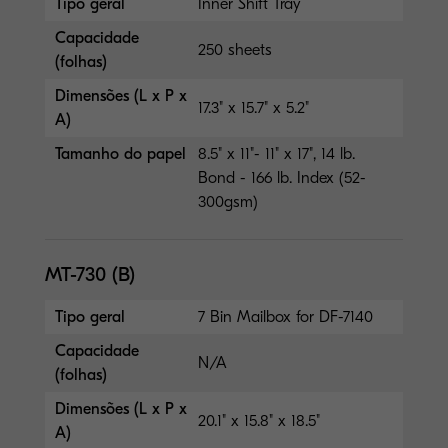
Tipo geral
Inner Shift Tray
Capacidade
250 sheets
(folhas)
Dimensões (L x P x
17.3" x 15.7" x 5.2"
A)
Tamanho do papel
8.5" x 11"- 11" x 17", 14 lb.
Bond - 166 lb. Index (52-
300gsm)
MT-730 (B)
Tipo geral
7 Bin Mailbox for DF-7140
Capacidade
N/A
(folhas)
Dimensões (L x P x
20.1" x 15.8" x 18.5"
A)