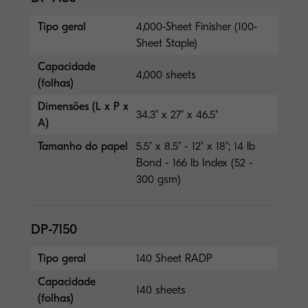
Tipo geral
4,000-Sheet Finisher (100-
Sheet Staple)
Capacidade
4,000 sheets
(folhas)
Dimensões (L x P x
34.3" x 27" x 46.5"
A)
Tamanho do papel
5.5" x 8.5" - 12" x 18"; 14 lb
Bond - 166 lb Index (52 -
300 gsm)
DP-7150
Tipo geral
140 Sheet RADP
Capacidade
140 sheets
(folhas)