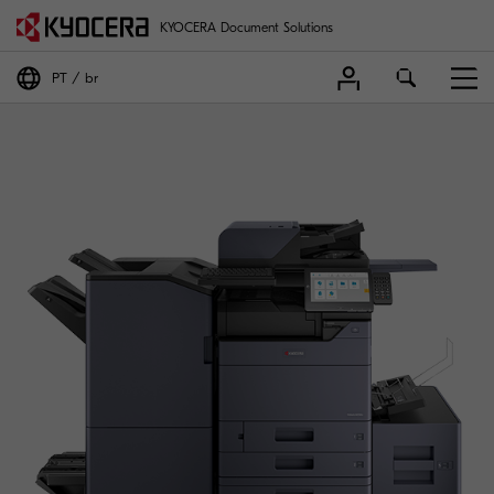
KYOCERA Document Solutions
PT
br