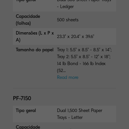
- Ledger
Capacidade
500 sheets
(folhas)
Dimensões (L x P x
23.3" x 20.4" x 39.6"
A)
Tamanho do papel
Tray 1: 5.5" x 8.5" - 8.5" x 14";
Tray 2: 5.5" x 8.5" - 12" x 18";
14 lb Bond - 166 lb Index
(52...
Read more
PF-7150
Tipo geral
Dual 1,500 Sheet Paper
Trays - Letter
Capacidade