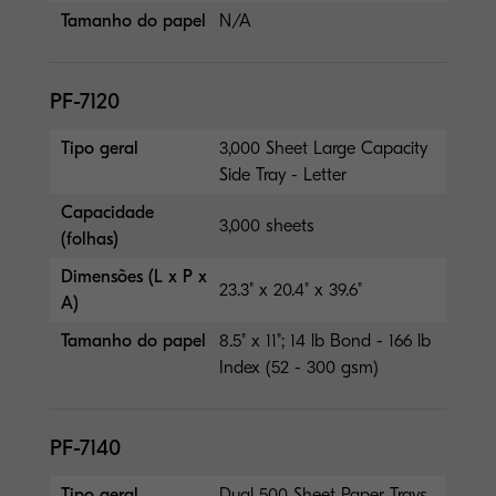
Tamanho do papel
N/A
PF-7120
Tipo geral
3,000 Sheet Large Capacity
Side Tray - Letter
Capacidade
3,000 sheets
(folhas)
Dimensões (L x P x
23.3" x 20.4" x 39.6"
A)
Tamanho do papel
8.5" x 11"; 14 lb Bond - 166 lb
Index (52 - 300 gsm)
PF-7140
Tipo geral
Dual 500 Sheet Paper Trays