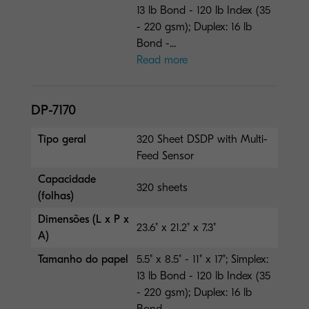
13 lb Bond - 120 lb Index (35
- 220 gsm); Duplex: 16 lb
Bond -...
Read more
DP-7170
Tipo geral
320 Sheet DSDP with Multi-
Feed Sensor
Capacidade
320 sheets
(folhas)
Dimensões (L x P x
23.6" x 21.2" x 7.3"
A)
Tamanho do papel
5.5" x 8.5" - 11" x 17"; Simplex:
13 lb Bond - 120 lb Index (35
- 220 gsm); Duplex: 16 lb
Bond -...