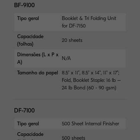
BF-9100
Tipo geral
Booklet & Tri Folding Unit
for DF-7150
Capacidade
20 sheets
(folhas)
Dimensões (L x P x
N/A
A)
Tamanho do papel
8.5" x 11", 8.5" x 14", 11" x 17";
Fold, Booklet Staple: 16 lb –
24 lb Bond (60 - 90 gsm)
DF-7100
Tipo geral
500 Sheet Internal Finisher
Capacidade
500 sheets