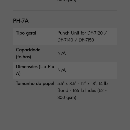
PH-7A
Tipo geral
Punch Unit for DF-7120 /
DF-7140 / DF-7150
Capacidade
N/A
(folhas)
Dimensões (L x P x
N/A
A)
Tamanho do papel
5.5" x 8.5" - 12" x 18"; 14 lb
Bond - 166 lb Index (52 -
300 gsm)