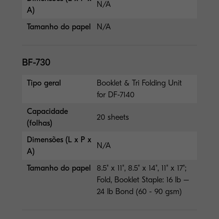
N/A
A)
Tamanho do papel
N/A
BF-730
Tipo geral
Booklet & Tri Folding Unit
for DF-7140
Capacidade
20 sheets
(folhas)
Dimensões (L x P x
N/A
A)
Tamanho do papel
8.5" x 11", 8.5" x 14", 11" x 17";
Fold, Booklet Staple: 16 lb –
24 lb Bond (60 - 90 gsm)