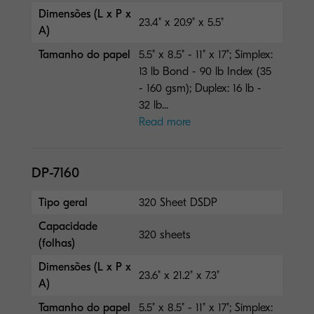
Dimensões (L x P x
23.4" x 20.9" x 5.5"
A)
Tamanho do papel
5.5" x 8.5" - 11" x 17"; Simplex:
13 lb Bond - 90 lb Index (35
- 160 gsm); Duplex: 16 lb -
32 lb...
Read more
DP-7160
Tipo geral
320 Sheet DSDP
Capacidade
320 sheets
(folhas)
Dimensões (L x P x
23.6" x 21.2" x 7.3"
A)
Tamanho do papel
5.5" x 8.5" - 11" x 17"; Simplex: