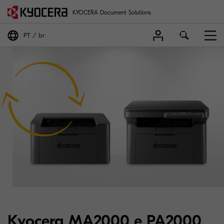
KYOCERA Document Solutions
PT
br
Kyocera MA2000 e PA2000