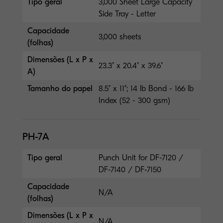
Tipo geral
3,000 Sheet Large Capacity
Side Tray - Letter
Capacidade
3,000 sheets
(folhas)
Dimensões (L x P x
23.3" x 20.4" x 39.6"
A)
Tamanho do papel
8.5" x 11"; 14 lb Bond - 166 lb
Index (52 - 300 gsm)
PH-7A
Tipo geral
Punch Unit for DF-7120 /
DF-7140 / DF-7150
Capacidade
N/A
(folhas)
Dimensões (L x P x
N/A