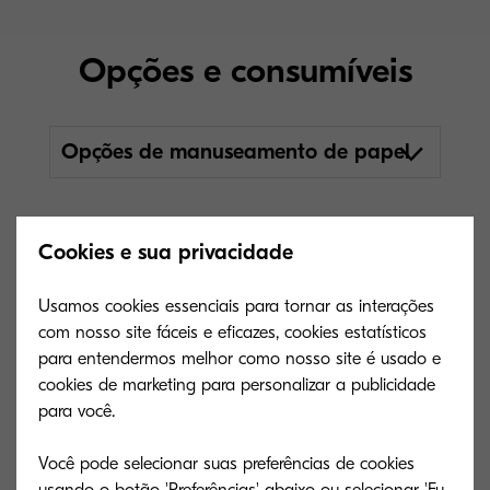
Opções e consumíveis
Opções de manuseamento de papel
AK-7100
Cookies e sua privacidade
Tipo geral
Kit de acoplamento e
Usamos cookies essenciais para tornar as interações
transporte para DF-7120 /
com nosso site fáceis e eficazes, cookies estatísticos
DF-7110
para entendermos melhor como nosso site é usado e
Capacidade
cookies de marketing para personalizar a publicidade
N/A
(folhas)
para você.
Dimensões (L x P x
N/A
A)
Você pode selecionar suas preferências de cookies