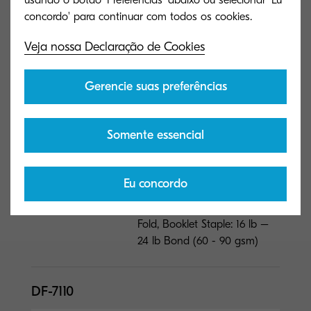
usando o botão 'Preferências' abaixo ou selecionar 'Eu
Tamanho do papel
N/A
Veja nossa Declaração de Cookies
BF-730
Gerencie suas preferências
Tipo geral
Booklet & Tri Folding Unit
for DF-7140
Capacidade
Somente essencial
20 sheets
(folhas)
Dimensões (L x P x
N/A
Eu concordo
A)
Tamanho do papel
8.5" x 11", 8.5" x 14", 11" x 17";
Fold, Booklet Staple: 16 lb –
24 lb Bond (60 - 90 gsm)
DF-7110