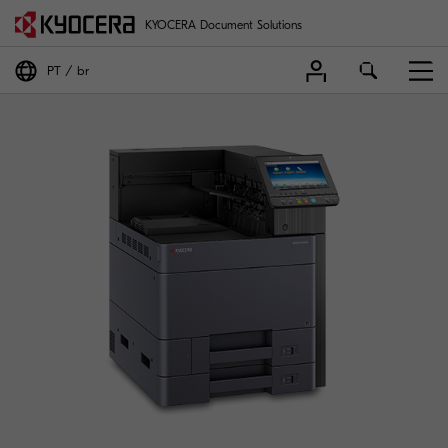
KYOCERA Document Solutions
PT
br