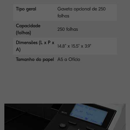
Tipo geral
Gaveta opcional de 250
folhas
Capacidade
250 folhas
(folhas)
Dimensões (L x P x
14.8" x 15.5" x 3.9"
A)
Tamanho do papel
A5 a Ofício