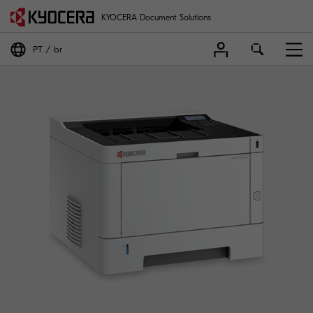
KYOCERA Document Solutions
PT
br