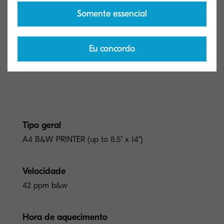
Somente essencial
Eu concordo
Tipo geral
A4 B&W PRINTER (up to 8.5" x 14")
Velocidade
42 ppm b&w
Hora de aquecimento