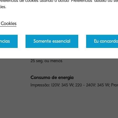
eferências de cookies usando o botão 'Preferências' abaixo ou sel
Tipo geral
Impressora A4 (até 8,5" x 14")
 Cookies
Velocidade
57 ppm b&w
ncias
Somente essencial
Eu concord
Hora de aquecimento
25 seg. ou menos
Consumo de energia
Impressão: 120V: 345 W; 220 - 240V: 345 W; Pro