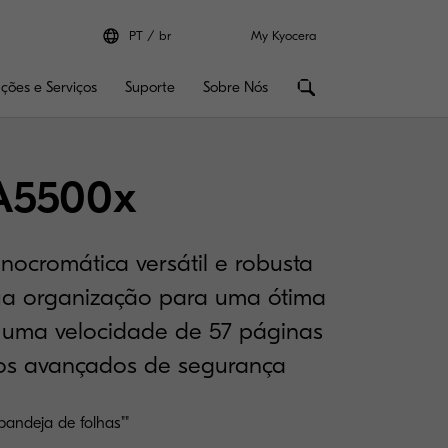
PT
br
My Kyocera
uções e Serviços
Suporte
Sobre Nós
A5500x
ocromática versátil e robusta
sua organização para uma ótima
 uma velocidade de 57 páginas
sos avançados de segurança
bandeja de folhas""