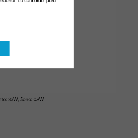
ecionar 'Eu concordo' para
o
nto: 33W, Sono: 0.9W