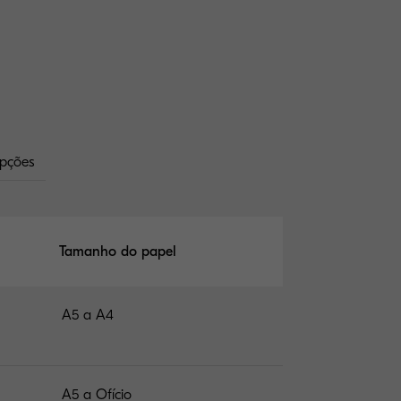
pções
Tamanho do papel
A5 a A4
A5 a Ofício