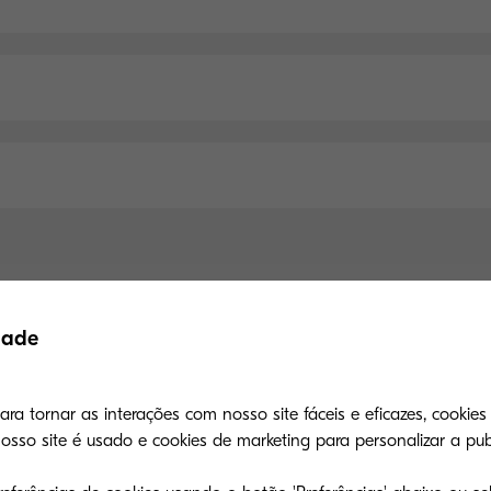
Especificações principais
dade
a tornar as interações com nosso site fáceis e eficazes, cookies 
Geral
Manuseamento de papel
Impressão
so site é usado e cookies de marketing para personalizar a publ