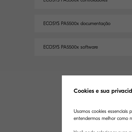
ECOSYS PA5500x controladores
ECOSYS PA5500x documentação
ECOSYS PA5500x software
Cookies e sua privaci
Usamos cookies essenciais par
entendermos melhor como nos