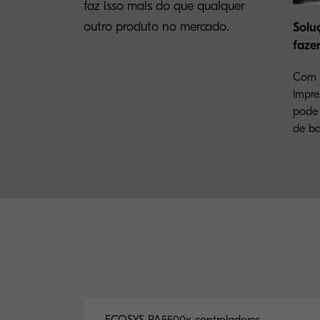
faz isso mais do que qualquer
outro produto no mercado.
Solu
faze
Com 
impre
pode 
de ba