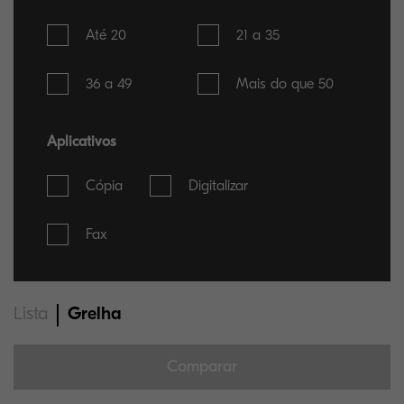
Até 20
21 a 35
36 a 49
Mais do que 50
Aplicativos
Cópia
Digitalizar
Fax
Lista
Grelha
Comparar
Só pode selecionar no máximo até 5 itens para comparação