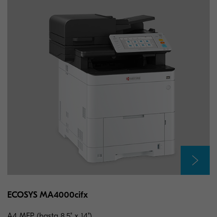
ECOSYS MA4000cifx
A4 MFP (hasta 8.5" x 14")