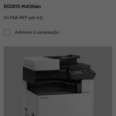
ECOSYS M4125idn
A3 P&B MFP (até A3)
Adicionar à comparação