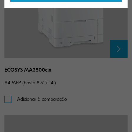
ECOSYS MA3500cix
A4 MFP (hasta 8.5" x 14")
Adicionar à comparação