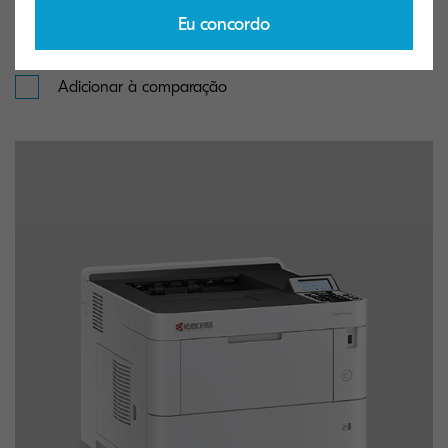
Eu concordo
A4 B&W PRINTER (up to 8.5" x 14")
Adicionar à comparação