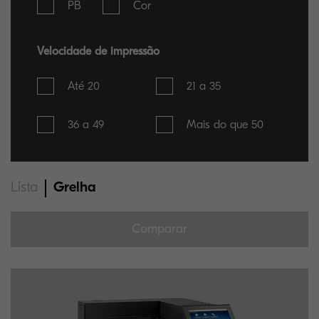
PB
Cor
Velocidade de impressão
Até 20
21 a 35
36 a 49
Mais do que 50
Lista
Grelha
Comparar
Só pode selecionar no máximo até 5 itens para comparação