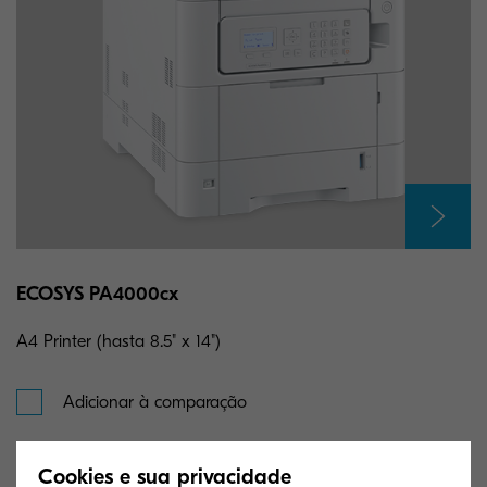
ECOSYS PA4000cx
A4 Printer (hasta 8.5" x 14")
Adicionar à comparação
Cookies e sua privacidade