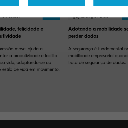
lidade, felicidade e
Adotando a mobilidade s
utividade
perder dados
ressão móvel ajuda a
A segurança é fundamental n
tar a produtividade e facilita
mobilidade empresarial quand
sa vida, adaptando-se ao
trata de segurança de dados.
 estilo de vida em movimento.