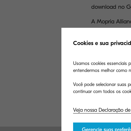
download no Goo
A Mopria Allian
líderes de tecn
para impressão 
Cookies e sua privaci
de produtividad
interajam de for
Usamos cookies essenciais par
ou scanner, ind
entendermos melhor como nos
de impressoras 
modelos de impr
Você pode selecionar suas pr
Veja nossa Declaração de
Gerencie suas preferê