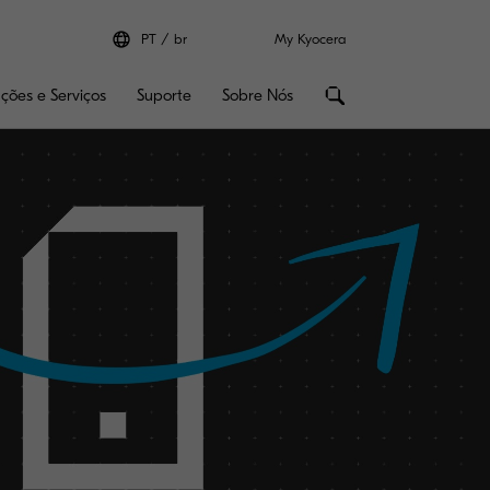
PT
br
My Kyocera
uções e Serviços
Suporte
Sobre Nós