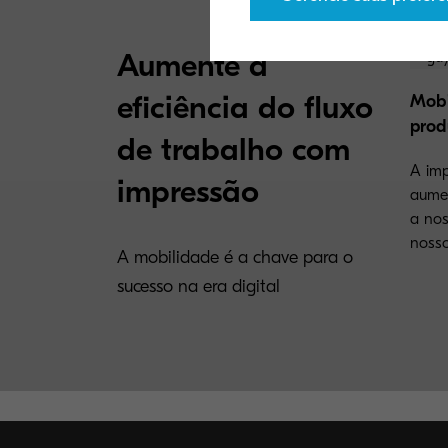
Aumente a
eficiência do fluxo
Mobi
prod
de trabalho com
A imp
impressão
aumen
a nos
nosso
A mobilidade é a chave para o
sucesso na era digital