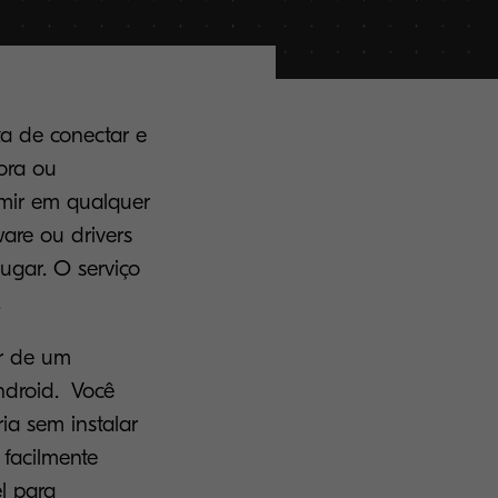
ta de conectar e
ora ou
imir em qualquer
are ou drivers
ugar. O serviço
.
ir de um
Android. Você
ia sem instalar
 facilmente
l para