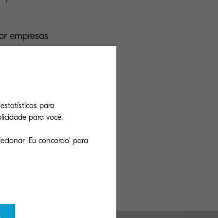
por empresas
uções universais
ências modernas
usuários
a multifuncional
estatísticos para
de 120 milhões
icidade para você.
s de 9.500
ecionar 'Eu concordo' para
o