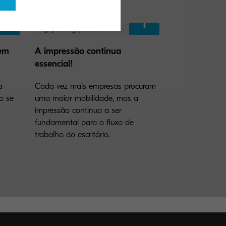
em
A impressão continua
essencial!
a
Cada vez mais empresas procuram
o se
uma maior mobilidade, mas a
impressão continua a ser
fundamental para o fluxo de
trabalho do escritório.