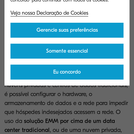
ser criptografados e armazenados no sistema. O
Veja nossa Declaração de Cookies
método mais conveniente de recuperação é o uso
de um
código QR do dispositivo móvel
, mas um
Gerencie suas preferências
crachá ou um PIN também funcionam
perfeitamente.
Somente essencial
Para proteger ainda mais os dispositivos, é uma
boa ideia evitar que os trabalhos de impressão
Eu concordo
móvel passem pela nuvem pública. Usando
nuvens privadas e centros de dados tradicionais,
é possível configurar o hardware, o
armazenamento de dados e a rede para impedir
que hóspedes indesejados acessem a rede. O
uso da
solução EMM por cima de um data
center tradicional
, ou de uma nuvem privada,