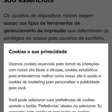
Os usuários de dispositivos móveis exigem
acesso aos tipos de ferramentas de
gerenciamento de impressão
que determinam os
privilégios de acesso para usuários de escritório.
Para uma gestão segura, o melhor método é
Cookies e sua privacidade
integrar os dispositivos móveis em uma
solução
EMM
existente, como MobileIron ou XenMobile.
Usamos cookies essenciais para tornar as interações
com nosso site fáceis e eficazes, cookies estatísticos
Há várias tecnologias que podem realizar o
para entendermos melhor como nosso site é usado e
processo de integração, incluindo a impressão
cookies de marketing para personalizar a publicidade
móvel ThinPrint. Um dispositivo móvel recebe um
para você.
perfil que detalha quais impressoras pode utilizar.
Você pode selecionar suas preferências de cookies
Uma vez enviados a partir de um dispositivo do
usando o botão 'Preferências' abaixo ou selecionar 'Eu
usuário, os trabalhos de impressão móvel podem