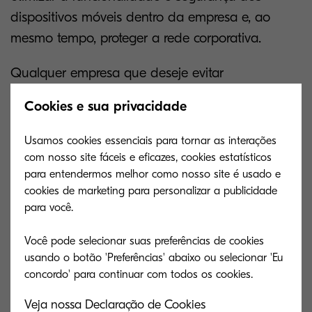
dispositivos móveis dentro da empresa e, ao
mesmo tempo, proteger a rede corporativa.
Qualquer empresa que deseje evitar
preventivamente vazamentos de dados precisa
Cookies e sua privacidade
garantir um plano de MDM bem definido. A Tech
Target argumenta que um plano completo inclui:
Usamos cookies essenciais para tornar as interações
inventário e rastreamento de dispositivos,
com nosso site fáceis e eficazes, cookies estatísticos
para entendermos melhor como nosso site é usado e
distribuição de aplicativos ou uma loja de
cookies de marketing para personalizar a publicidade
aplicativos empresariais, limpeza remota,
para você.
aplicativo de senha, lista de permissões e lista de
bloqueio de aplicativos e aplicativo de
Você pode selecionar suas preferências de cookies
usando o botão 'Preferências' abaixo ou selecionar 'Eu
criptografia de dados.
Dentro da esfera do gerenciamento de
Veja nossa Declaração de Cookies