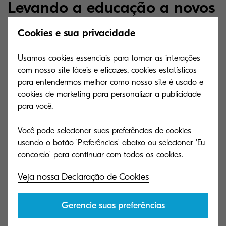
Levando a educação a novos
patamares
Cookies e sua privacidade
Usamos cookies essenciais para tornar as interações
Faça o download grátis de nosso guia "Soluções
com nosso site fáceis e eficazes, cookies estatísticos
para entendermos melhor como nosso site é usado e
sob medida para escolas mais eficientes", no qual
cookies de marketing para personalizar a publicidade
compartilhamos:
para você.
Como encontrar as ferramentas certas para
Você pode selecionar suas preferências de cookies
uma colaboração produtiva.
usando o botão 'Preferências' abaixo ou selecionar 'Eu
As melhores práticas para gerenciar com
eficiência uma frota de impressão.
Veja nossa Declaração de Cookies
Como estabelecer e gerenciar cotas para
controlar orçamentos e custos.
Gerencie suas preferências
As melhores práticas para ser sustentável na
impressão, reduzindo o desperdício