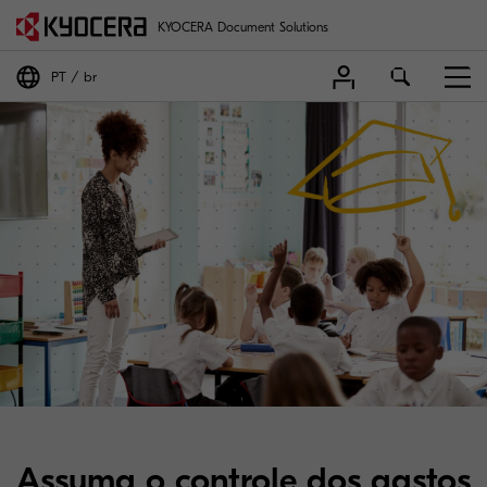
KYOCERA Document Solutions
PT
br
Assuma o controle dos gastos